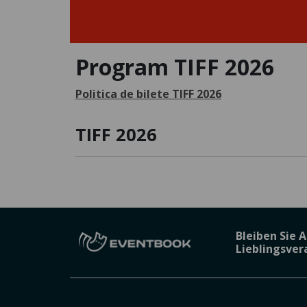
Program TIFF 2026
Politica de bilete TIFF 2026
TIFF 2026
Bleiben Sie 
Lieblingsve