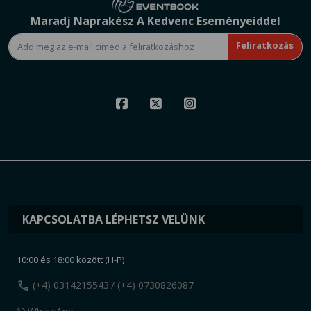
Maradj Naprakész A Kedvenc Eseményeiddel
Feliratkozás
KAPCSOLATBA LÉPHETSZ VELÜNK
10:00 és 18:00 között (H-P)
call
(+4) 0314215543
/ (+4) 0730826087