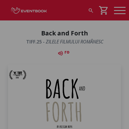
shopping_cart
search
Back and Forth
TIFF.25 -
ZILELE FILMULUI ROMÂNESC
ro
volume_up