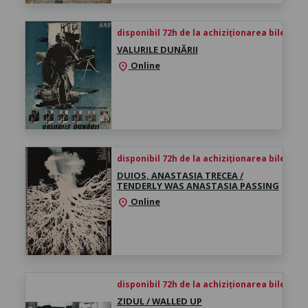
disponibil 72h de la achiziționarea biletului
VALURILE DUNĂRII
Online
location_on
disponibil 72h de la achiziționarea biletului
DUIOS, ANASTASIA TRECEA /
TENDERLY WAS ANASTASIA PASSING
Online
location_on
disponibil 72h de la achiziționarea biletului
ZIDUL / WALLED UP