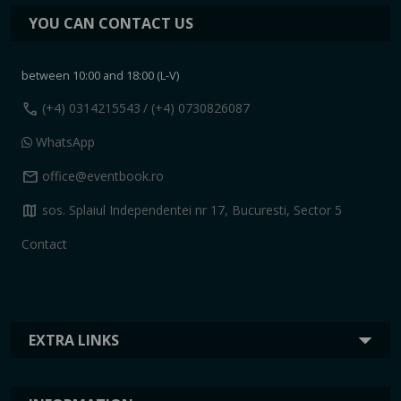
YOU CAN CONTACT US
between 10:00 and 18:00 (L-V)
call
(+4) 0314215543
/ (+4) 0730826087
WhatsApp
mail
office@eventbook.ro
map
sos. Splaiul Independentei nr 17, Bucuresti, Sector 5
Contact
EXTRA LINKS