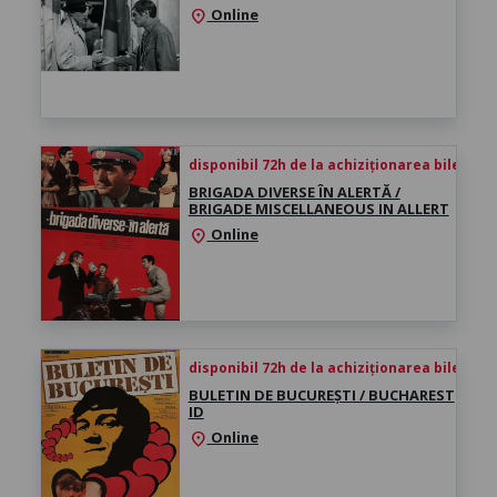
Online
location_on
disponibil 72h de la achiziționarea biletului
BRIGADA DIVERSE ÎN ALERTĂ /
BRIGADE MISCELLANEOUS IN ALLERT
Online
location_on
disponibil 72h de la achiziționarea biletului
BULETIN DE BUCUREȘTI / BUCHAREST
ID
Online
location_on