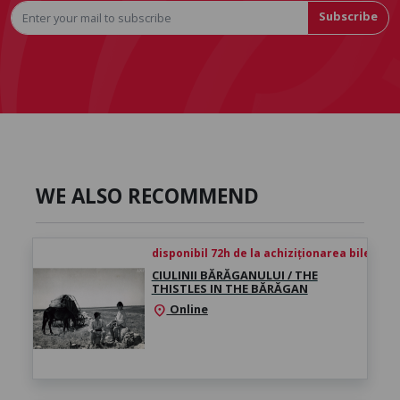
Subscribe
WE ALSO RECOMMEND
disponibil 72h de la achiziționarea biletului
CIULINII BĂRĂGANULUI / THE
THISTLES IN THE BĂRĂGAN
Online
location_on