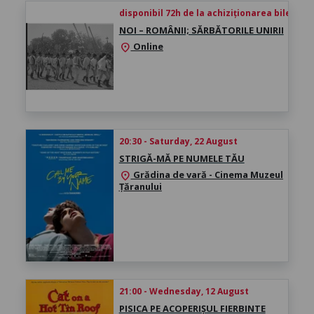
disponibil 72h de la achiziționarea biletului
NOI – ROMÂNII; SĂRBĂTORILE UNIRII
Online
location_on
20:30 - Saturday, 22 August
STRIGĂ-MĂ PE NUMELE TĂU
Grădina de vară - Cinema Muzeul
location_on
Țăranului
21:00 - Wednesday, 12 August
PISICA PE ACOPERIȘUL FIERBINTE