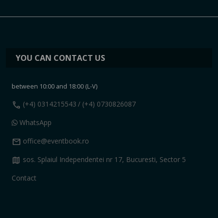
YOU CAN CONTACT US
between 10:00 and 18:00 (L-V)
call
(+4) 0314215543
/ (+4) 0730826087
WhatsApp
mail
office@eventbook.ro
map
sos. Splaiul Independentei nr 17, Bucuresti, Sector 5
Contact