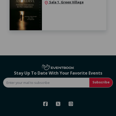
Sala 1, Green Village
location_on
Stay Up To Date With Your Favorite Events
Subscribe