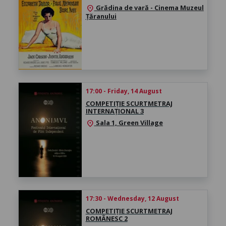
Grădina de vară - Cinema Muzeul
location_on
Țăranului
17:00 - Friday, 14 August
COMPETIȚIE SCURTMETRAJ
INTERNAȚIONAL 3
Sala 1, Green Village
location_on
17:30 - Wednesday, 12 August
COMPETIȚIE SCURTMETRAJ
ROMÂNESC 2