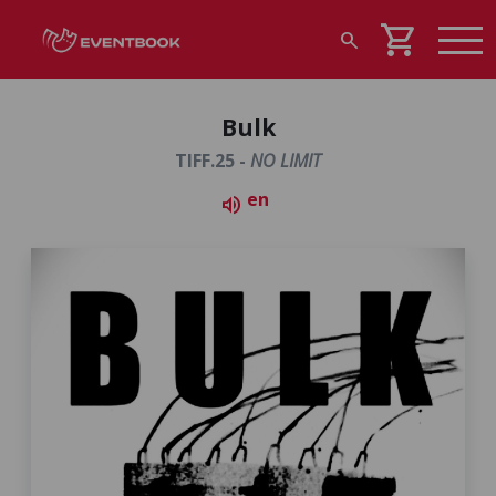
shopping_cart
search
Bulk
TIFF.25 -
NO LIMIT
en
volume_up