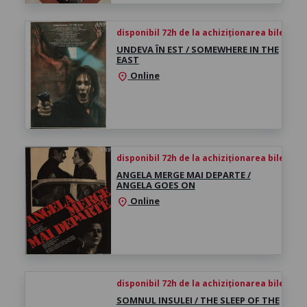
disponibil 72h de la achiziționarea biletului
UNDEVA ÎN EST / SOMEWHERE IN THE
EAST
Online
location_on
disponibil 72h de la achiziționarea biletului
ANGELA MERGE MAI DEPARTE /
ANGELA GOES ON
Online
location_on
disponibil 72h de la achiziționarea biletului
SOMNUL INSULEI / THE SLEEP OF THE