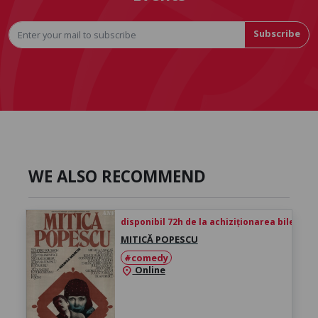
Subscribe
WE ALSO RECOMMEND
disponibil 72h de la achiziționarea biletului
MITICĂ POPESCU
#comedy
Online
location_on