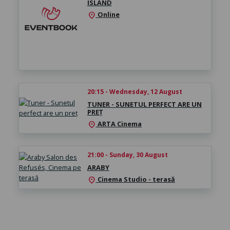
ISLAND
Online
location_on
20:15 - Wednesday, 12 August
TUNER - SUNETUL PERFECT ARE UN
PREȚ
ARTA Cinema
location_on
21:00 - Sunday, 30 August
ARABY
Cinema Studio - terasă
location_on