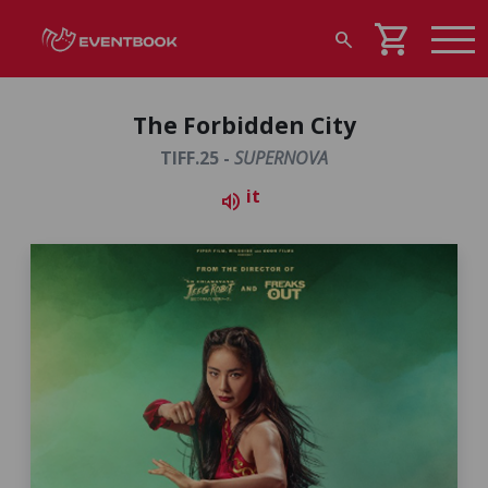
shopping_cart
search
The Forbidden City
TIFF.25 -
SUPERNOVA
it
volume_up