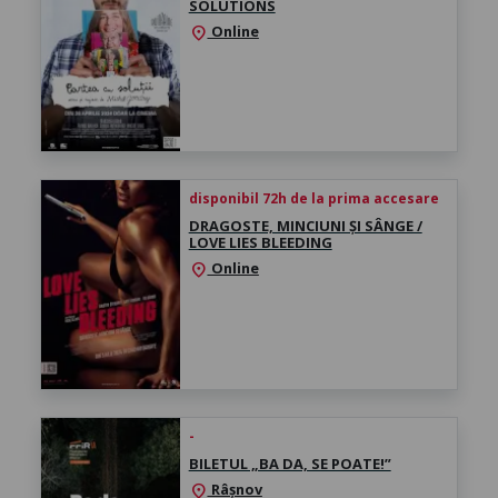
SOLUTIONS
Online
location_on
disponibil 72h de la prima accesare
DRAGOSTE, MINCIUNI ȘI SÂNGE /
LOVE LIES BLEEDING
Online
location_on
-
BILETUL „BA DA, SE POATE!”
Râșnov
location_on