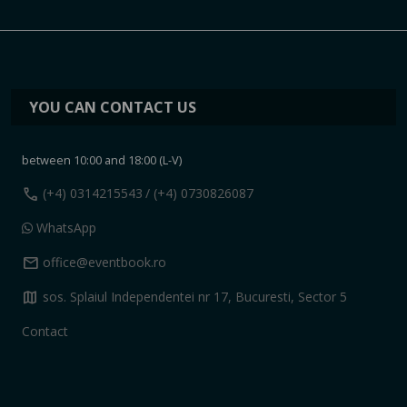
YOU CAN CONTACT US
between 10:00 and 18:00 (L-V)
call
(+4) 0314215543
/ (+4) 0730826087
WhatsApp
mail
office@eventbook.ro
map
sos. Splaiul Independentei nr 17, Bucuresti, Sector 5
Contact