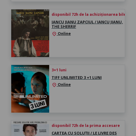
disponibil 72h de la achiziționarea biletului
IANCU JIANU ZAPCIUL / IANCU JIANU,
THE SHERRIF
Online
location_on
3+1 luni
TIFF UNLIMITED 3 +1 LUNI
Online
location_on
disponibil 72h de la prima accesare
CARTEA CU SOLUȚII / LE LIVRE DES