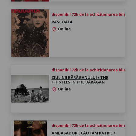
disponibil 72h de la achiziționarea biletului
RĂSCOALA
Online
location_on
disponibil 72h de la achiziționarea biletului
CIULINII BĂRĂGANULUI / THE
THISTLES IN THE BĂRĂGAN
Online
location_on
disponibil 72h de la achiziționarea biletului
AMBASADORI, CĂUTĂM PATRIE /