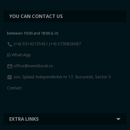
YOU CAN CONTACT US
between 10:00 and 18:00 (L-V)
call
(+4) 0314215543
/ (+4) 0730826087
WhatsApp
mail
office@eventbook.ro
map
sos. Splaiul Independentei nr 17, Bucuresti, Sector 5
Contact
EXTRA LINKS