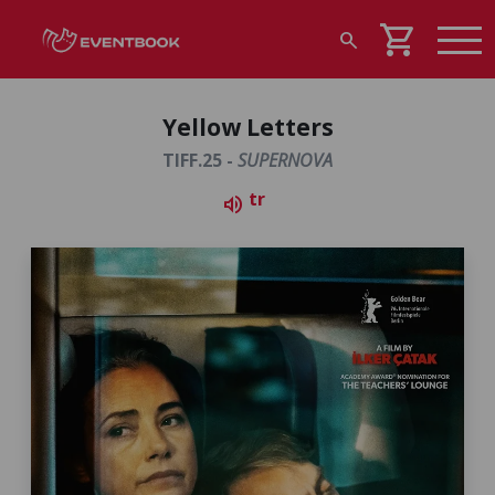
shopping_cart
search
Yellow Letters
TIFF.25 -
SUPERNOVA
tr
volume_up