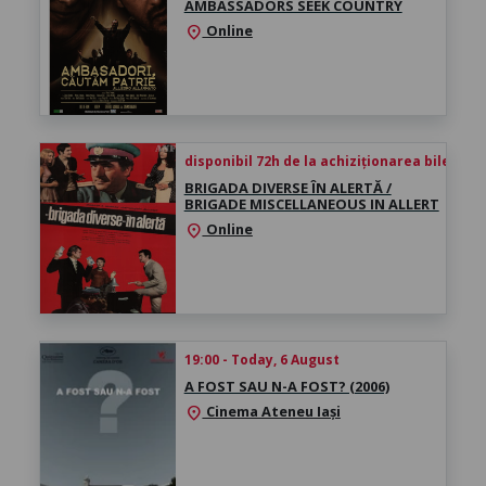
AMBASSADORS SEEK COUNTRY
Online
location_on
disponibil 72h de la achiziționarea biletului
BRIGADA DIVERSE ÎN ALERTĂ /
BRIGADE MISCELLANEOUS IN ALLERT
Online
location_on
19:00 - Today, 6 August
A FOST SAU N-A FOST? (2006)
Cinema Ateneu Iași
location_on