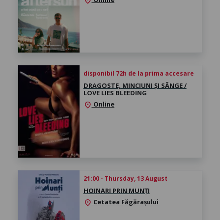
location_on
disponibil 72h de la prima accesare
DRAGOSTE, MINCIUNI ȘI SÂNGE /
LOVE LIES BLEEDING
Online
location_on
21:00 - Thursday, 13 August
HOINARI PRIN MUNȚI
Cetatea Făgărașului
location_on