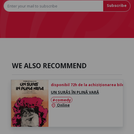
Subscribe
WE ALSO RECOMMEND
disponibil 72h de la achiziționarea biletului
UN SURÂS ÎN PLINĂ VARĂ
#comedy
Online
location_on