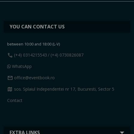
YOU CAN CONTACT US
between 10:00 and 18:00 (L-V)
call
(+4) 0314215543
/ (+4) 0730826087
WhatsApp
mail
office@eventbook.ro
map
sos. Splaiul Independentei nr 17, Bucuresti, Sector 5
Contact
EXTRA LINKS