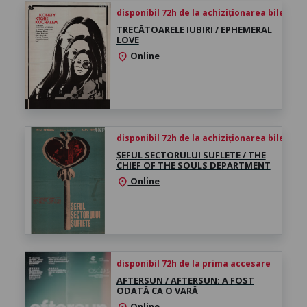
disponibil 72h de la achiziționarea biletului
TRECĂTOARELE IUBIRI / EPHEMERAL
LOVE
Online
location_on
disponibil 72h de la achiziționarea biletului
ȘEFUL SECTORULUI SUFLETE / THE
CHIEF OF THE SOULS DEPARTMENT
Online
location_on
disponibil 72h de la prima accesare
AFTERSUN / AFTERSUN: A FOST
ODATĂ CA O VARĂ
Online