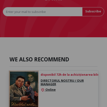
Subscribe
WE ALSO RECOMMEND
disponibil 72h de la achiziționarea biletului
DIRECTORUL NOSTRU / OUR
MANAGER
Online
location_on