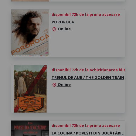
disponibil 72h de la prima accesare
POROROCA
Online
location_on
disponibil 72h de la achiziționarea biletului
TRENUL DE AUR / THE GOLDEN TRAIN
Online
location_on
disponibil 72h de la prima accesare
LA COCINA / POVEȘTI DIN BUCĂTĂRIE