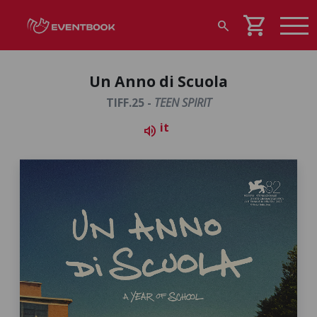
shopping_cart
search
Un Anno di Scuola
TIFF.25 -
TEEN SPIRIT
it
volume_up