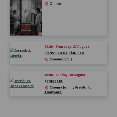
Online
location_on
20:30 - Thursday, 27 August
CONSTELAȚIA CÂINELUI
Cinema Timiș
location_on
16:00 - Sunday, 30 August
REGELE LEU
Cinema Johnny Freidorf,
location_on
Timișoara