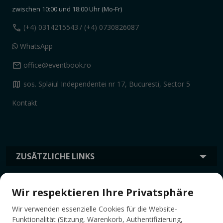
zwischen 10:00 und 18:00 Uhr (Mo-Fr)
call
(+4) 0314215543
/ (+4) 0730826087
WhatsApp
mail
office@eventbook.ro
map
sos. Splaiul Independentei nr 17, Bucuresti, Sector 5
Kontakt
ZUSÄTZLICHE LINKS
Wir respektieren Ihre Privatsphäre
INFORMATION
Wir verwenden essenzielle Cookies für die Website-
Funktionalität (Sitzung, Warenkorb, Authentifizierung,