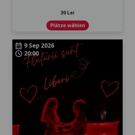
30 Lei
Plätze wählen
9 Sep 2026
calendar_month
20:00
schedule