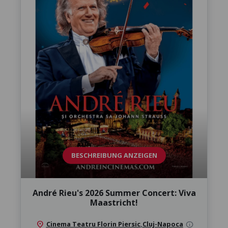
BESCHREIBUNG ANZEIGEN
André Rieu's 2026 Summer Concert: Viva
Maastricht!
location_on
Cinema Teatru Florin Piersic
,
Cluj-Napoca
info