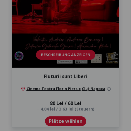
BESCHREIBUNG ANZEIGEN
Fluturii sunt Liberi
location_on
Cinema Teatru Florin Piersic
,
Cluj-Napoca
info
80 Lei / 60 Lei
+ 4.84 lei / 3.63 lei (Steuern)
Plätze wählen