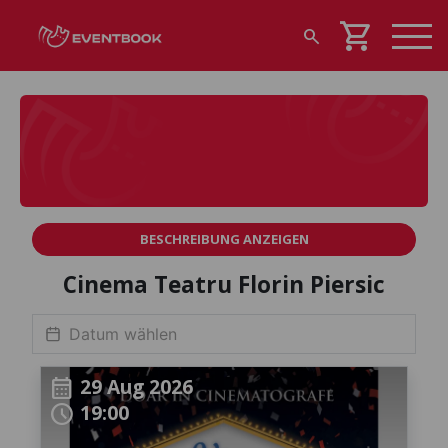
shopping_cart
search
BESCHREIBUNG ANZEIGEN
Cinema Teatru Florin Piersic
29 Aug 2026
calendar_month
19:00
schedule