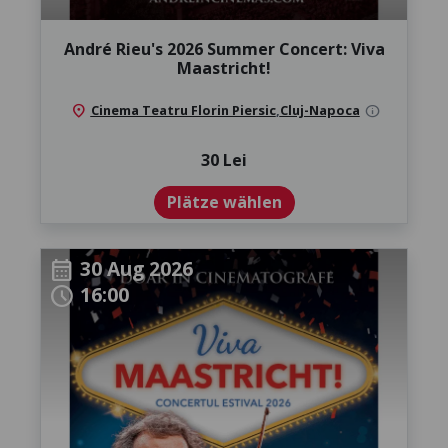
André Rieu's 2026 Summer Concert: Viva
Maastricht!
location_on
Cinema Teatru Florin Piersic
,
Cluj-Napoca
info
30 Lei
Plätze wählen
30 Aug 2026
calendar_month
16:00
schedule