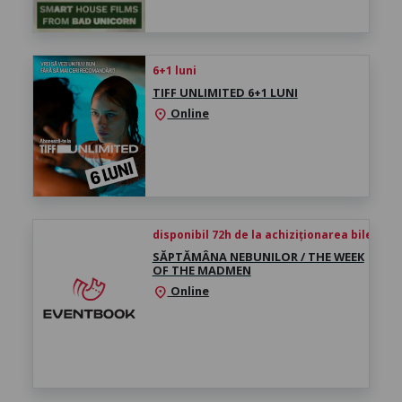
6+1 luni
TIFF UNLIMITED 6+1 LUNI
Online
location_on
disponibil 72h de la achiziționarea biletului
SĂPTĂMÂNA NEBUNILOR / THE WEEK
OF THE MADMEN
Online
location_on