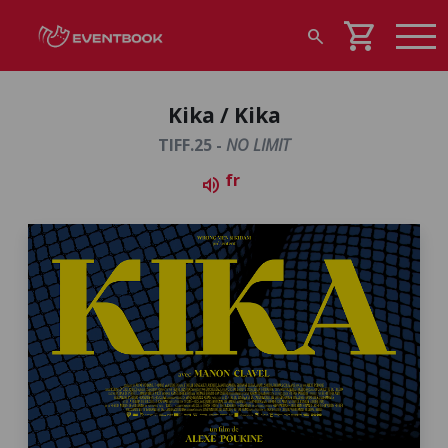
shopping_cart
search
Kika / Kika
TIFF.25 -
NO LIMIT
fr
volume_up