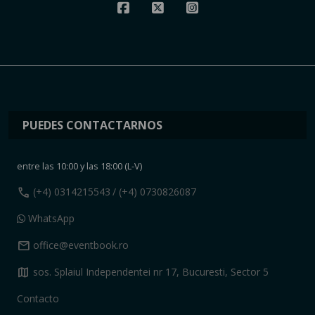
PUEDES CONTACTARNOS
entre las 10:00 y las 18:00 (L-V)
call
(+4) 0314215543
/ (+4) 0730826087
WhatsApp
mail
office@eventbook.ro
map
sos. Splaiul Independentei nr 17, Bucuresti, Sector 5
Contacto