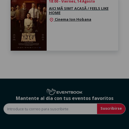
18:00 - Viernes, 14 Agosto
AICI MĂ SIMT ACASĂ / FEELS LIKE
HOME
Cinema Ion Hobana
location_on
Mantente al día con tus eventos favoritos
Suscribirse