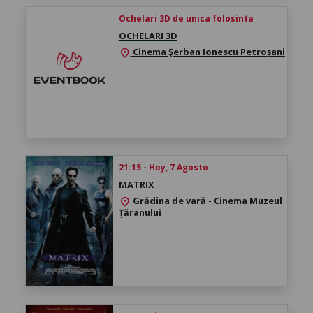
Ochelari 3D de unica folosinta
OCHELARI 3D
Cinema Şerban Ionescu Petroșani
location_on
21:15 - Hoy, 7 Agosto
MATRIX
Grădina de vară - Cinema Muzeul
location_on
Țăranului