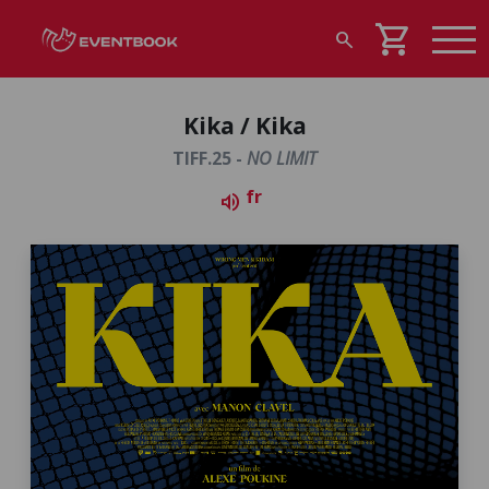
shopping_cart
search
Kika / Kika
TIFF.25 -
NO LIMIT
fr
volume_up