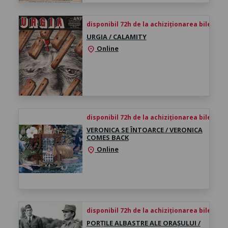
disponibil 72h de la achiziționarea biletului
URGIA / CALAMITY
Online
location_on
disponibil 72h de la achiziționarea biletului
VERONICA SE ÎNTOARCE / VERONICA
COMES BACK
Online
location_on
disponibil 72h de la achiziționarea biletului
PORȚILE ALBASTRE ALE ORAȘULUI /