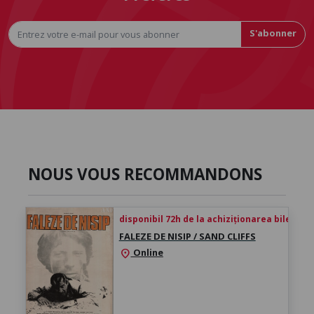
S'abonner
NOUS VOUS RECOMMANDONS
disponibil 72h de la achiziționarea biletului
FALEZE DE NISIP / SAND CLIFFS
Online
location_on