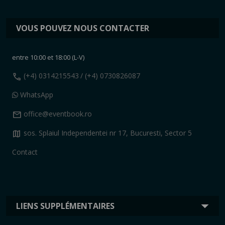
VOUS POUVEZ NOUS CONTACTER
entre 10:00 et 18:00 (L-V)
call
(+4) 0314215543
/ (+4) 0730826087
WhatsApp
mail
office@eventbook.ro
map
sos. Splaiul Independentei nr 17, Bucuresti, Sector 5
Contact
LIENS SUPPLÉMENTAIRES