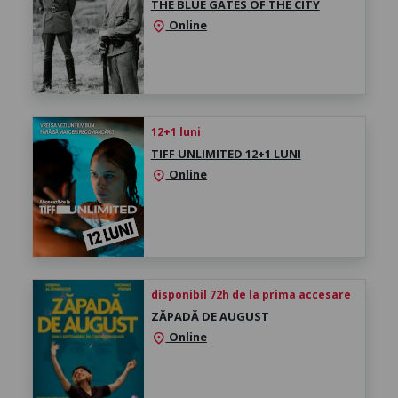
THE BLUE GATES OF THE CITY
Online
location_on
12+1 luni
TIFF UNLIMITED 12+1 LUNI
Online
location_on
disponibil 72h de la prima accesare
ZĂPADĂ DE AUGUST
Online
location_on