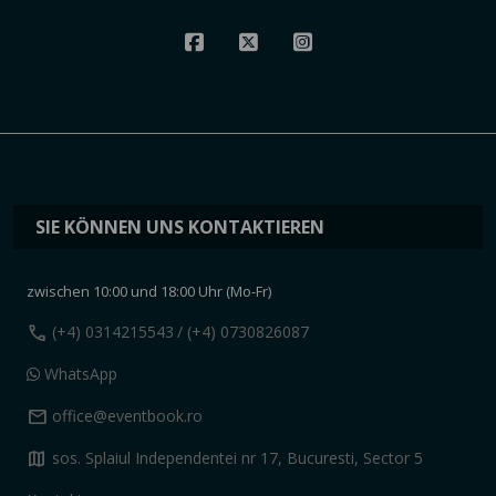
SIE KÖNNEN UNS KONTAKTIEREN
zwischen 10:00 und 18:00 Uhr (Mo-Fr)
call
(+4) 0314215543
/ (+4) 0730826087
WhatsApp
mail
office@eventbook.ro
map
sos. Splaiul Independentei nr 17, Bucuresti, Sector 5