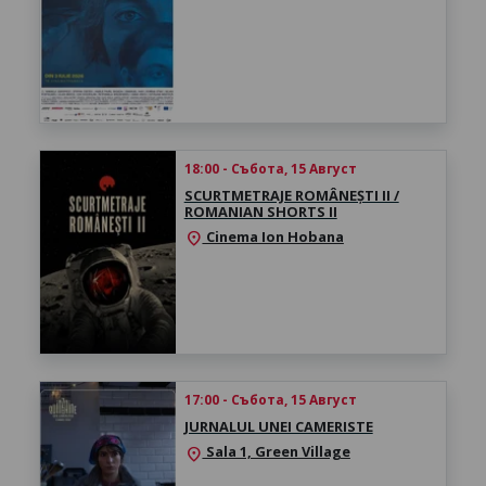
18:00 - Събота, 15 Август
SCURTMETRAJE ROMÂNEȘTI II /
ROMANIAN SHORTS II
Cinema Ion Hobana
location_on
17:00 - Събота, 15 Август
JURNALUL UNEI CAMERISTE
Sala 1, Green Village
location_on