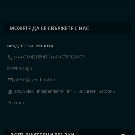
МОЖЕТЕ ДА СЕ СВЪРЖЕТЕ С НАС
между 10:00 и 18:00 (П-П)
call
(+4) 0314215543
/ (+4) 0730826087
WhatsApp
mail
office@eventbook.ro
map
sos. Splaiul Independentei nr 17, Bucuresti, Sector 5
Контакт