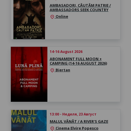
AMBASADORI, CĂUTĂM PATRIE /
AMBASSADORS SEEK COUNTRY
Online
location_on
14-16 August 2026
ABONAMENT FULL MOON +
CAMPING (14-16 AUGUST 2026)
Biertan
location_on
13:00 - Неделя, 23 Август
MALUL VÂNĂT / A RIVER'S GAZE
Cinema Elvire Popesco
location_on