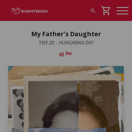
shopping_cart
search
My Father's Daughter
TIFF.25 -
HUNGARIAN DAY
hu
volume_up