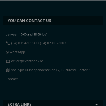
YOU CAN CONTACT US
between 10:00 and 18:00 (L-V)
call
(+4) 0314215543
/ (+4) 0730826087
WhatsApp
mail
office@eventbook.ro
map
sos. Splaiul Independentei nr 17, Bucuresti, Sector 5
Contact
EXTRA LINKS