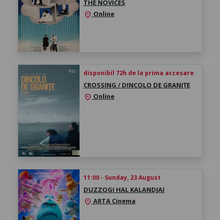
THE NOVICES
Online
location_on
disponibil 72h de la prima accesare
CROSSING / DINCOLO DE GRANIȚE
Online
location_on
11:00 - Sunday, 23 August
DUZZOGI HAL KALANDJAI
ARTA Cinema
location_on