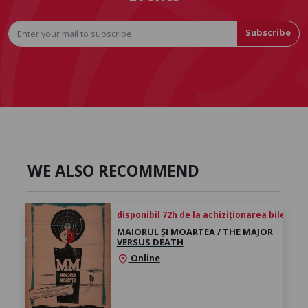
Subscribe
WE ALSO RECOMMEND
disponibil 72h de la achiziționarea biletului
MAIORUL ȘI MOARTEA / THE MAJOR
VERSUS DEATH
Online
location_on