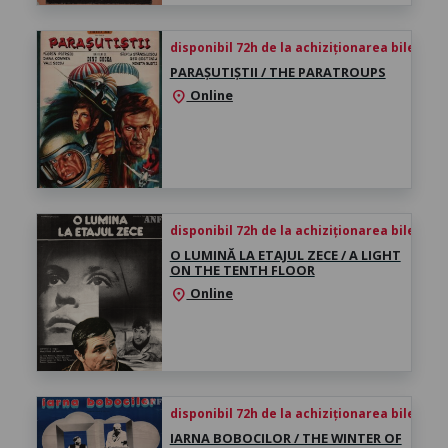
disponibil 72h de la achiziționarea biletului
PARAȘUTIȘTII / THE PARATROUPS
Online
location_on
disponibil 72h de la achiziționarea biletului
O LUMINĂ LA ETAJUL ZECE / A LIGHT
ON THE TENTH FLOOR
Online
location_on
disponibil 72h de la achiziționarea biletului
IARNA BOBOCILOR / THE WINTER OF