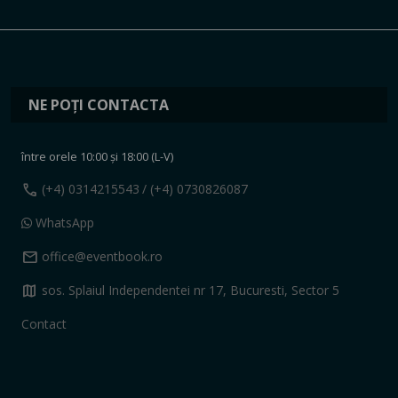
NE POȚI CONTACTA
între orele 10:00 și 18:00 (L-V)
call
(+4) 0314215543
/ (+4) 0730826087
WhatsApp
mail
office@eventbook.ro
map
sos. Splaiul Independentei nr 17, Bucuresti, Sector 5
Contact