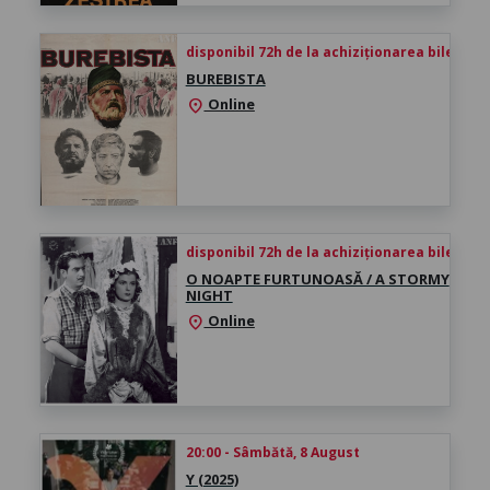
disponibil 72h de la achiziționarea biletului
BUREBISTA
Online
location_on
disponibil 72h de la achiziționarea biletului
O NOAPTE FURTUNOASĂ / A STORMY
NIGHT
Online
location_on
20:00 - Sâmbătă, 8 August
Y (2025)