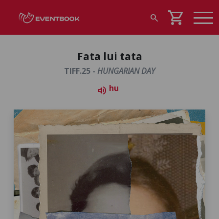
shopping_cart
search
Fata lui tata
TIFF.25 -
HUNGARIAN DAY
hu
volume_up