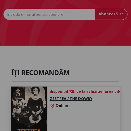
Abonează-te
ÎȚI RECOMANDĂM
disponibil 72h de la achiziționarea biletului
ZESTREA / THE DOWRY
Online
location_on