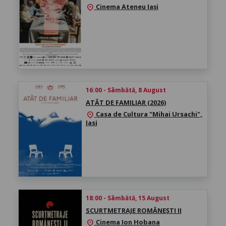
Cinema Ateneu Iași
location_on
16:00 - Sâmbătă, 8 August
ATÂT DE FAMILIAR (2026)
Casa de Cultura "Mihai Ursachi",
location_on
Iasi
18:00 - Sâmbătă, 15 August
SCURTMETRAJE ROMÂNEȘTI II
Cinema Ion Hobana
location_on