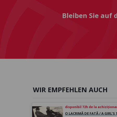
Bleiben Sie auf
WIR EMPFEHLEN AUCH
disponibil 72h de la achiziționa
O LACRIMĂ DE FATĂ / A GIRL’S