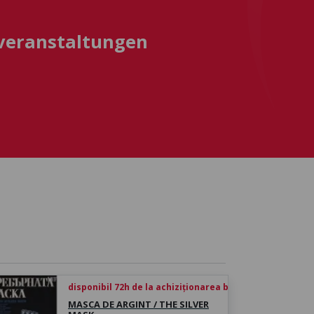
sveranstaltungen
disponibil 72h de la achiziționarea biletului
MASCA DE ARGINT / THE SILVER