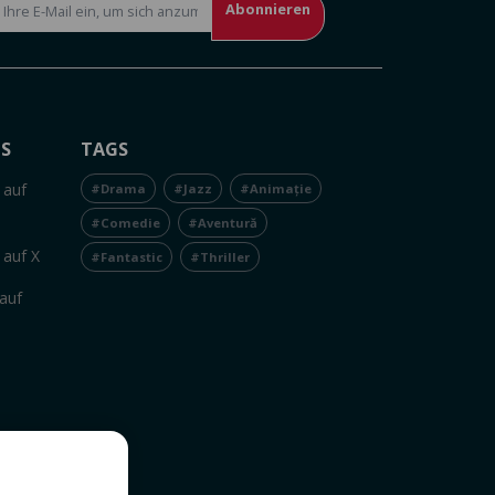
Abonnieren
NS
TAGS
 auf
#Drama
#Jazz
#Animație
#Comedie
#Aventură
 auf X
#Fantastic
#Thriller
auf