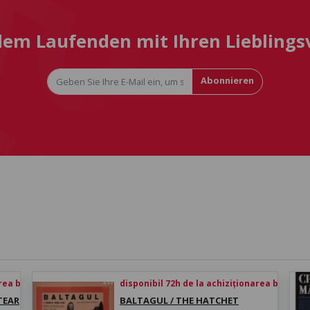
 dem Laufenden mit Ihren Liebling
Abonnieren
rea biletului
disponibil 72h de la achiziționarea biletului
 TEAR
BALTAGUL / THE HATCHET