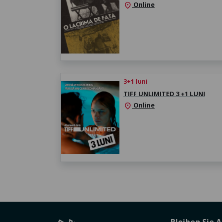
Online
location_on
3+1 luni
TIFF UNLIMITED 3 +1 LUNI
Online
location_on
Bleiben Sie 