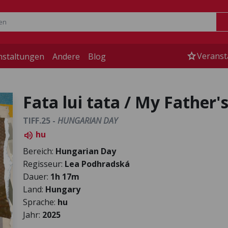
star
Veranst
nstaltungen
Andere
Blog
Fata lui tata / My Father
TIFF.25 -
HUNGARIAN DAY
hu
volume_up
Bereich:
Hungarian Day
Regisseur:
Lea Podhradská
Dauer:
1h 17m
Land:
Hungary
Sprache:
hu
Jahr:
2025