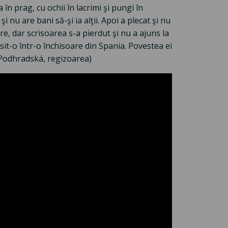
n prag, cu ochii în lacrimi şi pungi în
şi nu are bani să-şi ia alţii. Apoi a plecat şi nu
re, dar scrisoarea s-a pierdut şi nu a ajuns la
sit-o într-o închisoare din Spania. Povestea ei
 Podhradská, regizoarea)