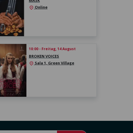
MASK
Online
location_on
10:00 - Freitag, 14 August
BROKEN VOICES
Sala 1, Green Village
location_on