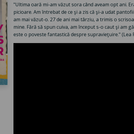
"Ultima oară mi-am văzut sora când aveam opt ani. Era î
picioare. Am întrebat de ce şi a zis că şi-a udat pantofii 
am mai văzut-o. 27 de ani mai târziu, a trimis o scrisoa
mine. Fără să spun cuiva, am început s-o caut şi am gă
este o poveste fantastică despre supravieţuire." (Lea