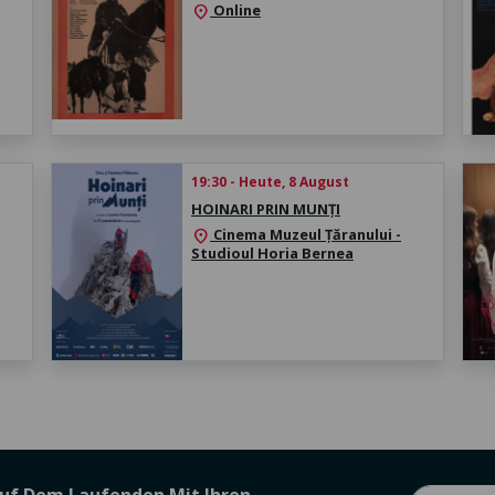
Online
location_on
19:30 - Heute, 8 August
HOINARI PRIN MUNȚI
Cinema Muzeul Țăranului -
location_on
Studioul Horia Bernea
Auf Dem Laufenden Mit Ihren