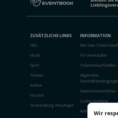
Lieblingsve
ZUSÄTZLICHE LINKS
INFORMATION
Film
Wie man Tickets kauft
Musik
Für Veranstalter
Sport
Ticketverkaufsstellen
Theater
Allgemeine
Geschäftsbedingunge
Andere
Datenschutzrichtlinie
Voucher
Cookie-Richtlinie
Veranstaltung Hinzufügen
ANPC
Wir resp