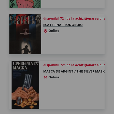
disponibil 72h de la achiziționarea biletului
ECATERINA TEODOROIU
Online
location_on
disponibil 72h de la achiziționarea biletului
MASCA DE ARGINT / THE SILVER MASK
Online
location_on