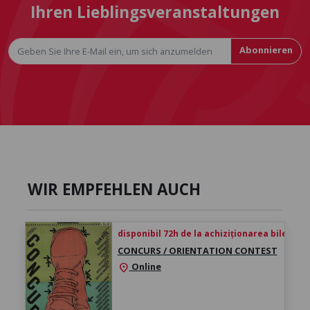
Ihren Lieblingsveranstaltungen
Abonnieren
WIR EMPFEHLEN AUCH
disponibil 72h de la achiziționarea biletului
CONCURS / ORIENTATION CONTEST
Online
location_on