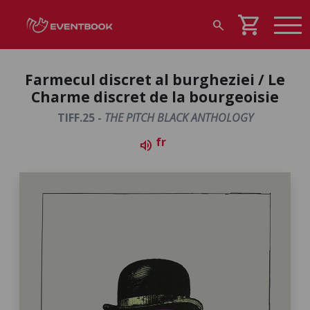
shopping_cart
search
Farmecul discret al burgheziei / Le
Charme discret de la bourgeoisie
TIFF.25 -
THE PITCH BLACK ANTHOLOGY
fr
volume_up