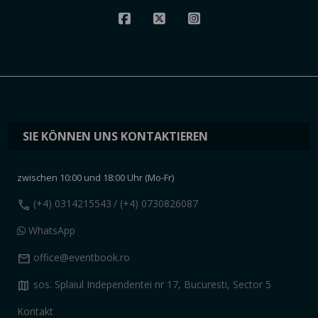
SIE KÖNNEN UNS KONTAKTIEREN
zwischen 10:00 und 18:00 Uhr (Mo-Fr)
call
(+4) 0314215543
/ (+4) 0730826087
WhatsApp
mail
office@eventbook.ro
map
sos. Splaiul Independentei nr 17, Bucuresti, Sector 5
Kontakt