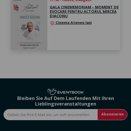
GALA CINEMEMORIAM – MOMENT DE
EVOCARE PENTRU ACTORUL MIRCEA
DIACONU
Cinema Ateneu Iași
location_on
Bleiben Sie Auf Dem Laufenden Mit Ihren
Lieblingsveranstaltungen
Abonnieren