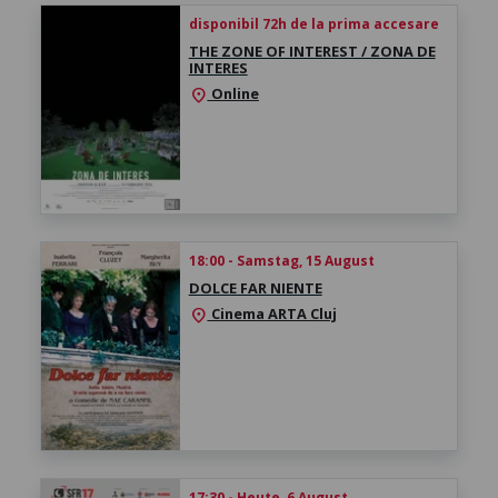
disponibil 72h de la prima accesare
THE ZONE OF INTEREST / ZONA DE
INTERES
Online
location_on
18:00 - Samstag, 15 August
DOLCE FAR NIENTE
Cinema ARTA Cluj
location_on
17:30 - Heute, 6 August