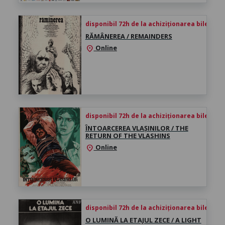
disponibil 72h de la achiziționarea biletului
RĂMÂNEREA / REMAINDERS
Online
location_on
disponibil 72h de la achiziționarea biletului
ÎNTOARCEREA VLAȘINILOR / THE
RETURN OF THE VLASHINS
Online
location_on
disponibil 72h de la achiziționarea biletului
O LUMINĂ LA ETAJUL ZECE / A LIGHT