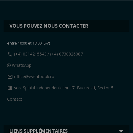
VOUS POUVEZ NOUS CONTACTER
entre 10:00 et 18:00 (L-V)
call
(+4) 0314215543
/ (+4) 0730826087
WhatsApp
mail
office@eventbook.ro
map
sos. Splaiul Independentei nr 17, Bucuresti, Sector 5
Contact
LIENS SUPPLÉMENTAIRES