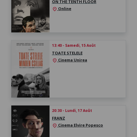
ON THE TENTH FLOOR
Online
location_on
13:40 - Samedi, 15 Août
TOATE STELELE
Cinema Unirea
location_on
20:30 - Lundi, 17 Août
FRANZ
Cinema Elvire Popesco
location_on