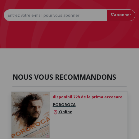
S'abonner
NOUS VOUS RECOMMANDONS
disponibil 72h de la prima accesare
POROROCA
Online
location_on