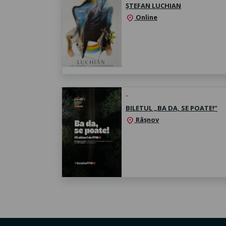
ȘTEFAN LUCHIAN
Online
location_on
-
BILETUL „BA DA, SE POATE!”
Râșnov
location_on