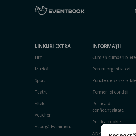
LINKURI EXTRA
INFORMAȚII
Film
Cum să cumperi bilete
Muzică
Pentru organizatori
Sport
Puncte de vânzare bil
Teatru
Termeni și condiții
Altele
Politica de
confidențialitate
Voucher
Politica cookie
Adaugă Eveniment
ANPC
Respectă