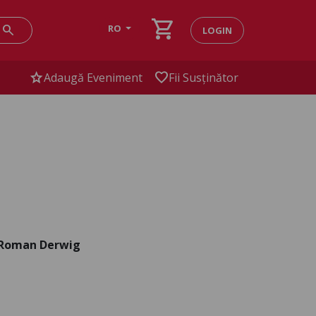
shopping_cart
search
RO
LOGIN
star
favorite
Adaugă Eveniment
Fii Susținător
 Roman Derwig