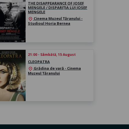
THE DISAPPEARANCE OF JOSEF
MENGELE / DISPARIȚIA LUI JOSEF
MENGELE
Cinema Muzeul Țăranului -
location_on
Studioul Horia Bernea
21:00 - Sâmbătă, 15 August
CLEOPATRA
Grădina de vară - Cinema
location_on
Muzeul Țăranului