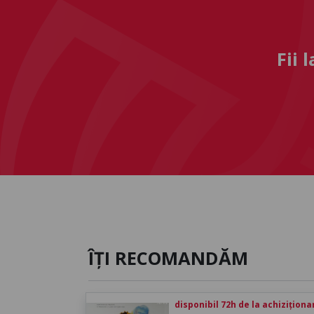
Fii 
ÎȚI RECOMANDĂM
disponibil 72h de la achiziționa