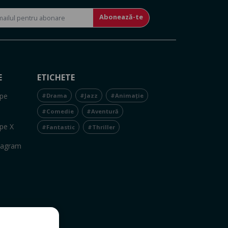
Abonează-te
E
ETICHETE
pe
#Drama
#Jazz
#Animație
#Comedie
#Aventură
pe X
#Fantastic
#Thriller
tagram