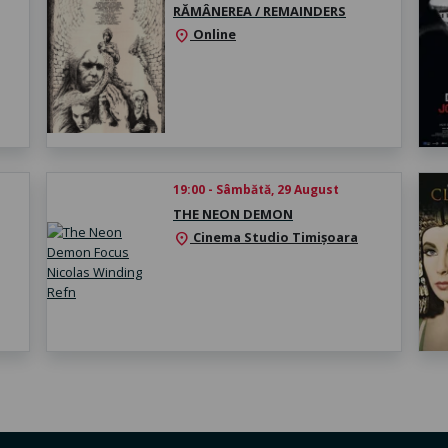
RĂMÂNEREA / REMAINDERS
Online
location_on
19:00 - Sâmbătă, 29 August
THE NEON DEMON
Cinema Studio Timișoara
location_on