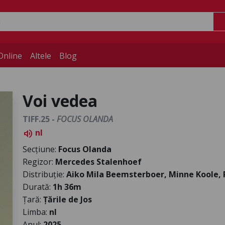
Online
Altele
Blog
Voi vedea
TIFF.25 -
FOCUS OLANDA
nl
volume_up
Secțiune:
Focus Olanda
Regizor:
Mercedes Stalenhoef
Distribuție:
Aiko Mila Beemsterboer, Minne Koole,
Durată:
1h 36m
Țară:
Țările de Jos
Limba:
nl
Anul:
2025