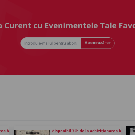
la Curent cu Evenimentele Tale Fav
Abonează-te
rea biletului
disponibil 72h de la achiziționarea biletului