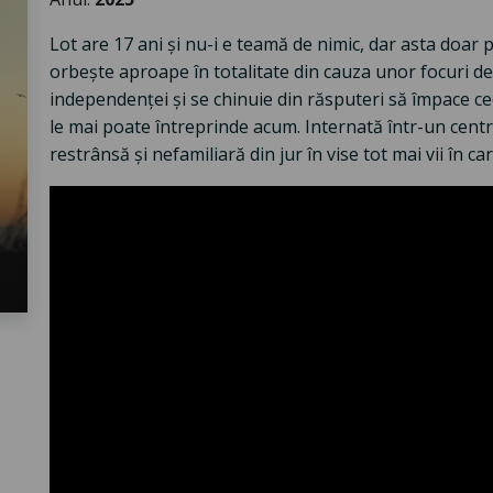
Lot are 17 ani şi nu-i e teamă de nimic, dar asta doar p
orbeşte aproape în totalitate din cauza unor focuri de a
independenţei şi se chinuie din răsputeri să împace ceea
le mai poate întreprinde acum. Internată într-un centru
restrânsă şi nefamiliară din jur în vise tot mai vii în 