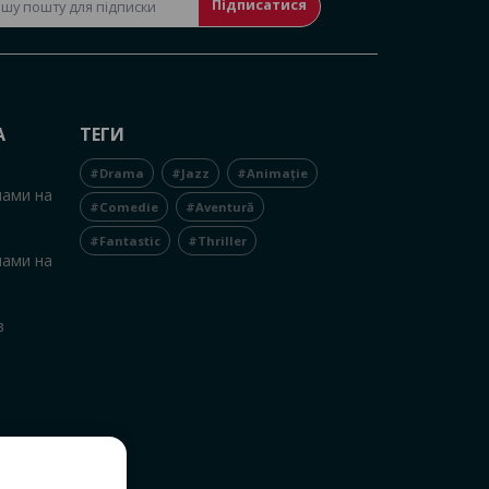
Підписатися
А
ТЕГИ
#Drama
#Jazz
#Animație
нами на
#Comedie
#Aventură
#Fantastic
#Thriller
нами на
в