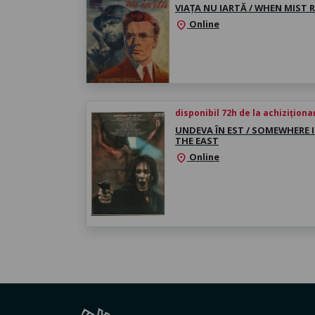
VIAȚA NU IARTĂ / WHEN MIST R
Online
location_on
disponibil 72h de la achiziționa
UNDEVA ÎN EST / SOMEWHERE 
THE EAST
Online
location_on