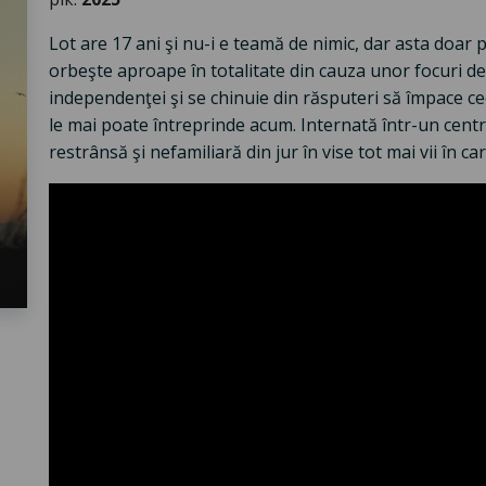
Lot are 17 ani şi nu-i e teamă de nimic, dar asta doar p
orbeşte aproape în totalitate din cauza unor focuri de a
independenţei şi se chinuie din răsputeri să împace ceea
le mai poate întreprinde acum. Internată într-un centru
restrânsă şi nefamiliară din jur în vise tot mai vii în 