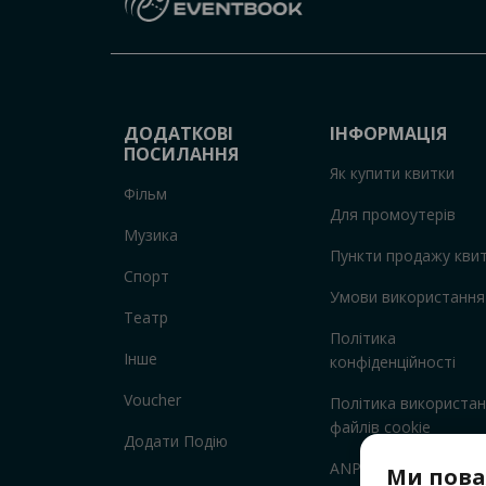
ДОДАТКОВІ
ІНФОРМАЦІЯ
ПОСИЛАННЯ
Як купити квитки
Фільм
Для промоутерів
Музика
Пункти продажу квит
Спорт
Умови використання
Театр
Політика
Інше
конфіденційності
Voucher
Політика використа
файлів cookie
Додати Подію
ANPC
Ми пова