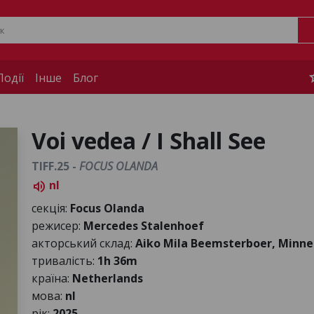
s
одії
Інше
Блог
Voi vedea / I Shall See
TIFF.25 -
FOCUS OLANDA
nl
volume_up
секція:
Focus Olanda
режисер:
Mercedes Stalenhoef
акторський склад:
Aiko Mila Beemsterboer, Minne
тривалість:
1h 36m
країна:
Netherlands
мова:
nl
рік:
2025