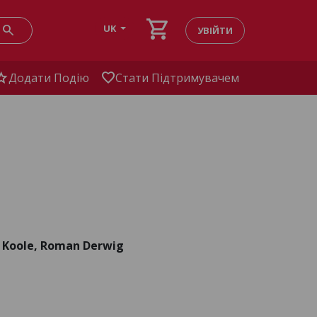
shopping_cart
search
UK
УВІЙТИ
tar
favorite
Додати Подію
Стати Підтримувачем
 Koole, Roman Derwig