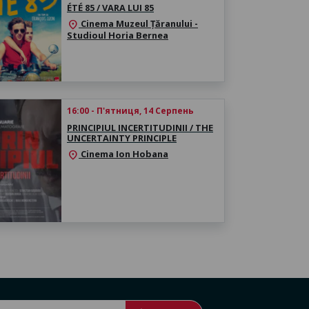
ÉTÉ 85 / VARA LUI 85
Cinema Muzeul Țăranului -
location_on
Studioul Horia Bernea
16:00 - П'ятниця, 14 Серпень
PRINCIPIUL INCERTITUDINII / THE
UNCERTAINTY PRINCIPLE
Cinema Ion Hobana
location_on