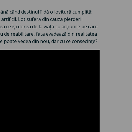
ână când destinul îi dă o lovitură cumplită:
rtificii. Lot suferă din cauza pierderii
 ce îşi dorea de la viaţă cu acţiunile pe care
 de reabilitare, fata evadează din realitatea
care poate vedea din nou, dar cu ce consecinţe?