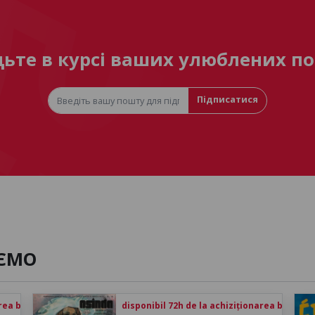
дьте в курсі ваших улюблених по
Підписатися
ЄМО
rea biletului
disponibil 72h de la achiziționarea biletului