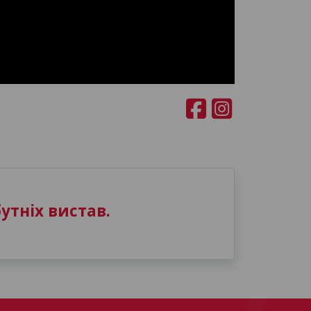
утніх вистав.