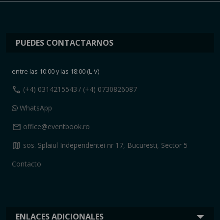
PUEDES CONTACTARNOS
entre las 10:00 y las 18:00 (L-V)
call
(+4) 0314215543
/ (+4) 0730826087
WhatsApp
mail
office@eventbook.ro
map
sos. Splaiul Independentei nr 17, Bucuresti, Sector 5
Contacto
ENLACES ADICIONALES