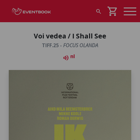
shopping_cart
search
Voi vedea / I Shall See
TIFF.25 -
FOCUS OLANDA
nl
volume_up