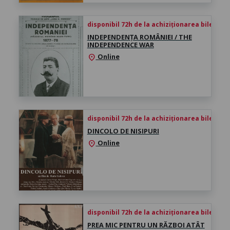
disponibil 72h de la achiziționarea biletului
INDEPENDENȚA ROMÂNIEI / THE
INDEPENDENCE WAR
Online
location_on
disponibil 72h de la achiziționarea biletului
DINCOLO DE NISIPURI
Online
location_on
disponibil 72h de la achiziționarea biletului
PREA MIC PENTRU UN RĂZBOI ATÂT