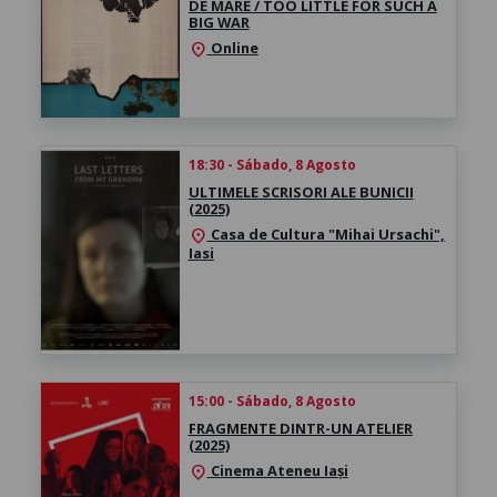
DE MARE / TOO LITTLE FOR SUCH A
BIG WAR
Online
location_on
18:30 - Sábado, 8 Agosto
ULTIMELE SCRISORI ALE BUNICII
(2025)
Casa de Cultura "Mihai Ursachi",
location_on
Iasi
15:00 - Sábado, 8 Agosto
FRAGMENTE DINTR-UN ATELIER
(2025)
Cinema Ateneu Iași
location_on