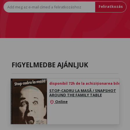
Feliratkozás
FIGYELMEDBE AJÁNLJUK
disponibil 72h de la achiziționarea biletului
STOP-CADRU LA MASĂ / SNAPSHOT
AROUND THE FAMILY TABLE
Online
location_on