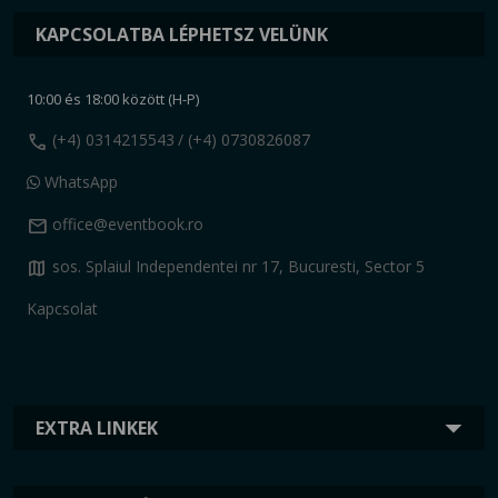
KAPCSOLATBA LÉPHETSZ VELÜNK
10:00 és 18:00 között (H-P)
call
(+4) 0314215543
/ (+4) 0730826087
WhatsApp
mail
office@eventbook.ro
map
sos. Splaiul Independentei nr 17, Bucuresti, Sector 5
Kapcsolat
EXTRA LINKEK