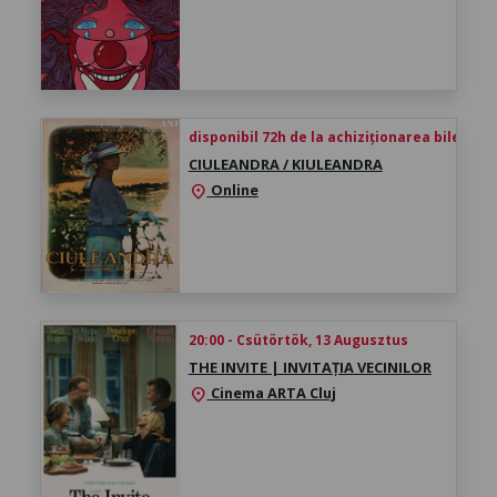
disponibil 72h de la achiziționarea biletului
CIULEANDRA / KIULEANDRA
Online
location_on
20:00 - Csütörtök, 13 Augusztus
THE INVITE | INVITAȚIA VECINILOR
Cinema ARTA Cluj
location_on