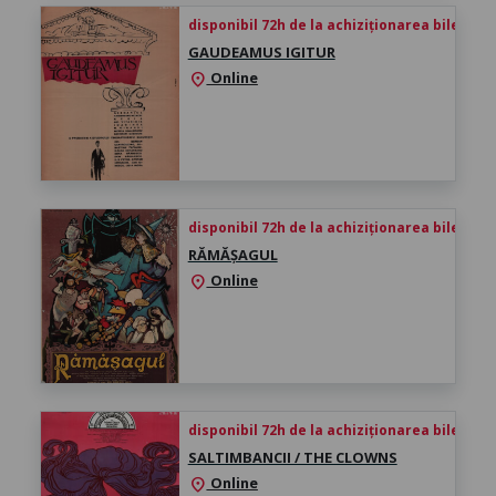
disponibil 72h de la achiziționarea biletului
GAUDEAMUS IGITUR
Online
location_on
disponibil 72h de la achiziționarea biletului
RĂMĂȘAGUL
Online
location_on
disponibil 72h de la achiziționarea biletului
SALTIMBANCII / THE CLOWNS
Online
location_on