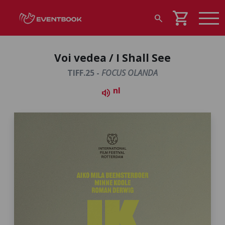
shopping_cart
search
Voi vedea / I Shall See
TIFF.25 -
FOCUS OLANDA
nl
volume_up